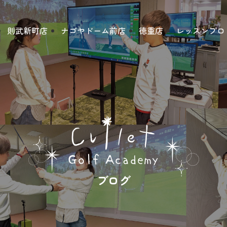
則武新町店
ナゴヤドーム前店
徳重店
レッスンプロ
ブログ