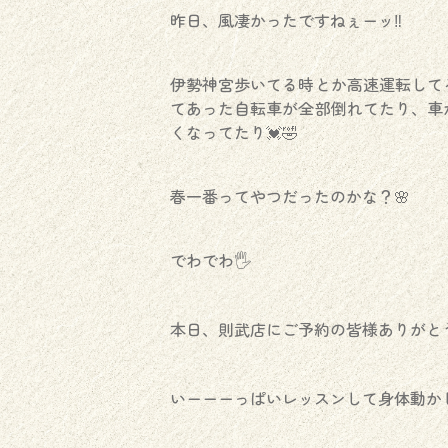
昨日、風凄かったですねぇーッ‼️
伊勢神宮歩いてる時とか高速運転して
てあった自転車が全部倒れてたり、車
くなってたり💓🤣
春一番ってやつだったのかな？🌸
でわでわ🖐
本日、則武店にご予約の皆様ありがとう
いーーーっぱいレッスンして身体動かし