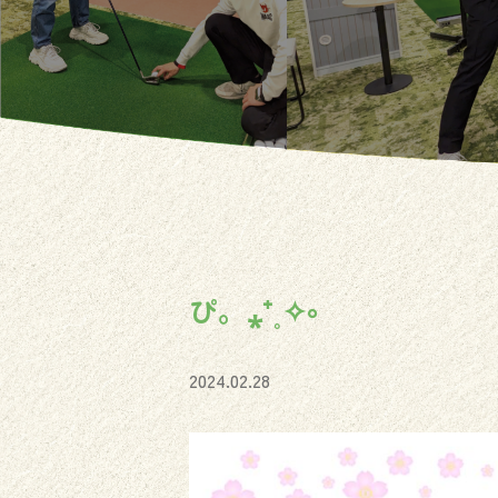
ぴ。⁎⁺˳✧༚
2024.02.28