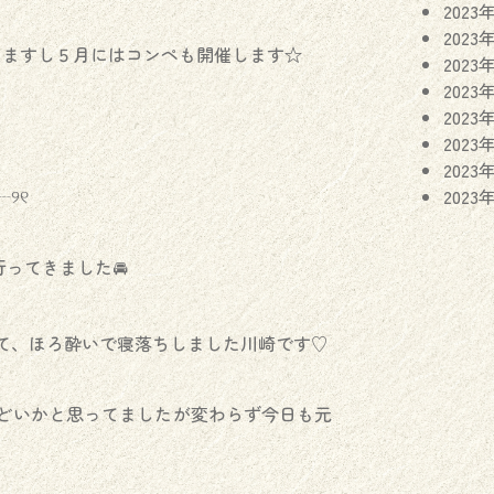
2023
2023
しますし５月にはコンペも開催します☆
2023
2023
2023
2023
2023
୨୧
2023
ってきました🚘
て、ほろ酔いで寝落ちしました川崎です♡
どいかと思ってましたが変わらず今日も元