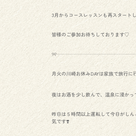
3月からコースレッスンも再スタート
皆様のご参加お待ちしております♡
୨୧┈┈┈┈┈┈┈┈┈┈┈┈┈┈┈┈┈
月火の川崎お休みDAYは家族で旅行に行
夜はお酒を少し飲んで、温泉に浸かっ
昨日は５時間以上運転して今日がしん
気です❣️