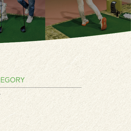
TEGORY
グ