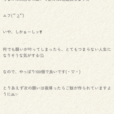
ムフ( ͡° ͜ʖ ͡°)
いや、しかぁーしッ❣️
何でも願いが叶ってしまったら、とてもつまらない人生に
なりそうな気がする🤔
なので、やっぱり100個で良いです(・∇・)
とりあえず次の願いは夜帰ったらご飯が作られていますよ
うに🙏✨