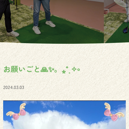
お願いごと🙏✨。⁎⁺˳✧༚
2024.03.03