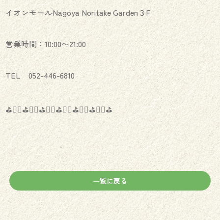
イオンモールNagoya Noritake Garden３F
営業時間：10:00〜21:00
TEL 052-446-6810
⛳️🏌️‍♂️⛳️🏌️‍♀️⛳️🏌️‍♂️⛳️🏌️‍♀️⛳️🏌️‍♂️⛳️🏌️‍♀️⛳️
一覧に戻る