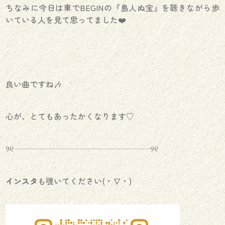
ちなみに今日は車でBEGINの『島人ぬ宝』を聴きながら歩
いている人を見て思ってました❤️
良い曲ですね🎶
心が、とてもあったかくなります♡
୨୧┈┈┈┈┈┈┈┈┈┈┈┈┈┈┈┈┈୨୧
インスタ
も覗いてください(・∇・)