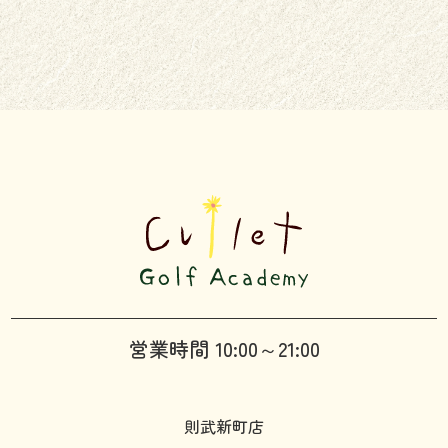
営業時間 10:00～21:00
則武新町店