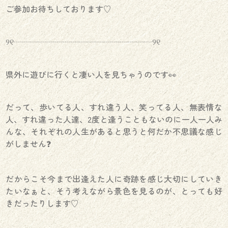
ご参加お待ちしております♡
୨୧┈┈┈┈┈┈┈┈┈┈┈┈┈┈┈┈┈୨୧
県外に遊びに行くと凄い人を見ちゃうのです👀
だって、歩いてる人、すれ違う人、笑ってる人、無表情な
人、すれ違った人達、2度と逢うこともないのに一人一人み
んな、それぞれの人生があると思うと何だか不思議な感じ
がしません❓
だからこそ今まで出逢えた人に奇跡を感じ大切にしていき
たいなぁと、そう考えながら景色を見るのが、とっても好
きだったりします♡