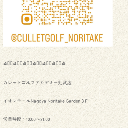
⛳️🏌️‍♂️⛳️🏌️‍♀️⛳️🏌️‍♂️⛳️🏌️‍♀️⛳️🏌️‍♂️⛳️🏌️‍♀️⛳️
カレットゴルフアカデミー則武店
イオンモールNagoya Noritake Garden３F
営業時間：10:00〜21:00