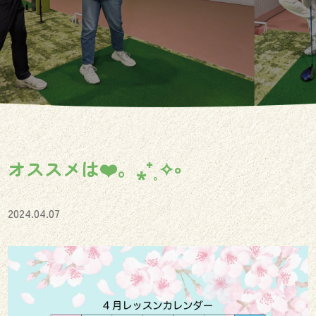
オススメは❤️。⁎⁺˳✧༚
2024.04.07