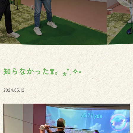
知らなかった❣️。⁎⁺˳✧༚
2024.05.12