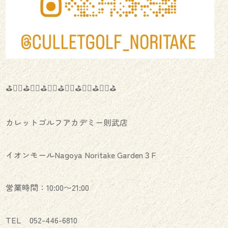
⛳️🏌️‍♂️⛳️🏌️‍♀️⛳️🏌️‍♂️⛳️🏌️‍♀️⛳️🏌️‍♂️⛳️🏌️‍♀️⛳️
カレットゴルフアカデミー則武店
イオンモールNagoya Noritake Garden３F
営業時間：10:00〜21:00
TEL 052-446-6810