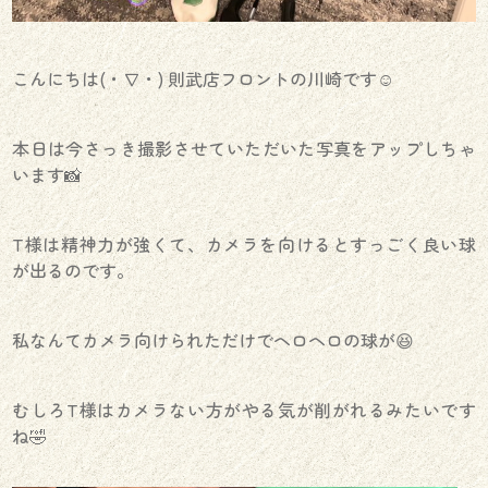
こんにちは(・∇・) 則武店フロントの川崎です☺︎
本日は今さっき撮影させていただいた写真をアップしちゃ
います📸
T様は精神力が強くて、カメラを向けるとすっごく良い球
が出るのです。
私なんてカメラ向けられただけでヘロヘロの球が😆
むしろT様はカメラない方がやる気が削がれるみたいです
ね🤣