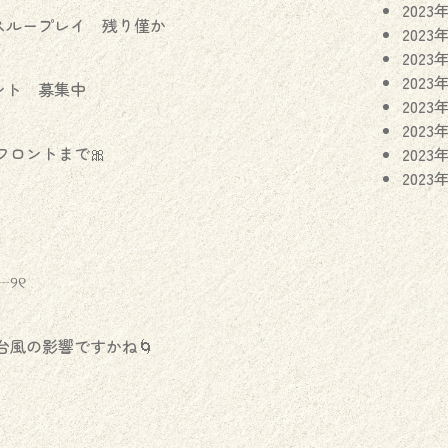
2023
。スループレイ 残り僅か
2023
2023
2023
セント 募集中
2023
2023
ロントまで🎀
2023
2023
୨୧
風の影響ですかね🌀