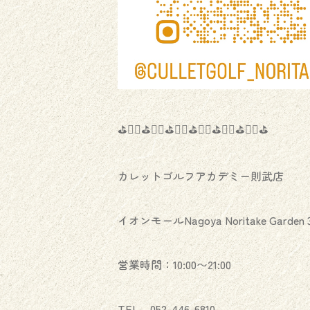
⛳️🏌️‍♂️⛳️🏌️‍♀️⛳️🏌️‍♂️⛳️🏌️‍♀️⛳️🏌️‍♂️⛳️🏌️‍♀️⛳️
カレットゴルフアカデミー則武店
イオンモールNagoya Noritake Garden
営業時間：10:00〜21:00
TEL 052-446-6810