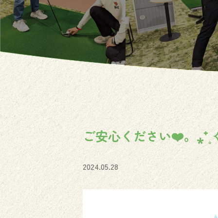
ご安心ください❤️。⁎⁺˳✧
2024.05.28