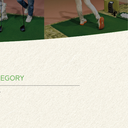
TEGORY
グ