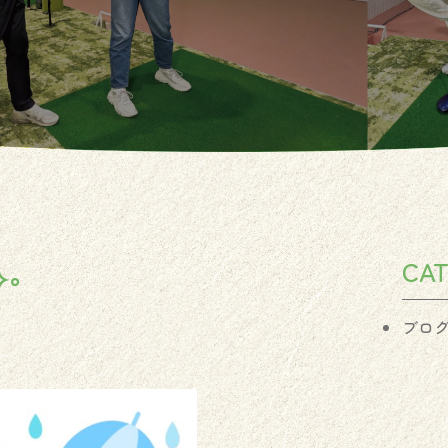
CA
༚
ブロ