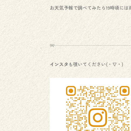
お天気予報で調べてみたら19時頃には
୨୧┈┈┈┈┈┈┈┈┈┈┈┈┈┈┈┈┈
インスタ
も覗いてください(・∇・)