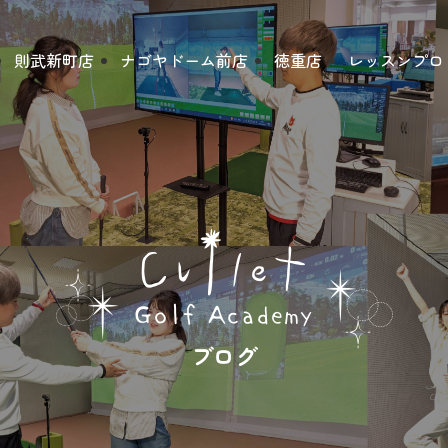
則武新町店
ナゴヤドーム前店
徳重店
レッスンプロ
ブログ