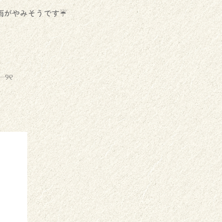
雨がやみそうです☔️
୨୧