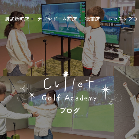
則武新町店
ナゴヤドーム前店
徳重店
レッスンプロ
ブログ