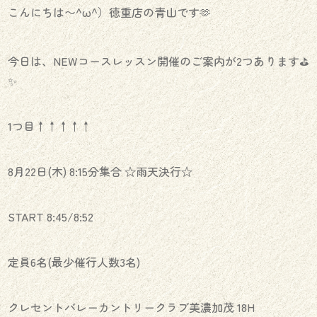
こんにちは〜^ω^）徳重店の青山です🫶
今日は、NEWコースレッスン開催のご案内が2つあります⛳️
✨️
1つ目↑↑↑↑↑
8月22日(木) 8:15分集合 ☆雨天決行☆
START 8:45/8:52
定員6名(最少催行人数3名)
クレセントバレーカントリークラブ美濃加茂 18H