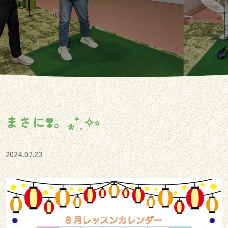
まさに❣️。⁎⁺˳✧༚
2024.07.23