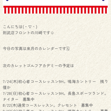
こんにちは(・∇・)
則武店フロントの川崎です☺︎
今日の写真は来月のカレンダーです🗓
次のカレットゴルフアカデミーの予定は
7/24(木)初心者コースレッスン9H。鳴海カントリー 残り
僅か
7/28(日)初心者コースレッスン9H。長島スポーツランド。
ナイター 募集中
8/22(木)通常コースレッスン。クレセント 募集中
8/27(火)初心者コースレッスン9H。鳴海カントリー 募集