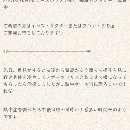
中
ご希望の方はインストラクターまたはフロントまで🎀
ご参加お待ちしております♡
୨୧┈┈┈┈┈┈┈┈┈┈┈┈┈┈┈┈┈୨୧
先日、目眩がすると友達から電話があり慌てて様子を見に
行き身体を冷やしてスポーツドリンク飲ませて横になって
もらったら回復しましたが…熱中症、本当に恐ろしいです
ね🤮
熱中症を調べたら午後14時〜16時が１番多い時間帯のよう
です☀️