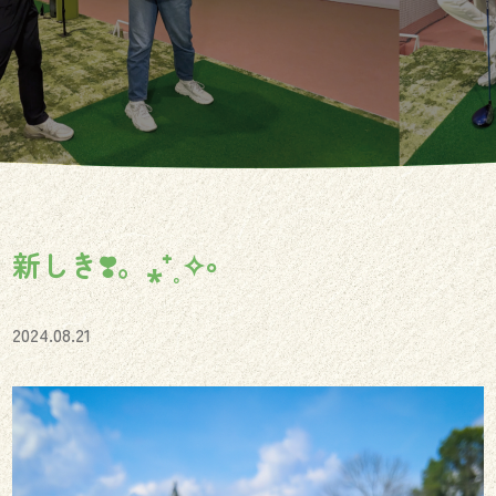
新しき❣️。⁎⁺˳✧༚
2024.08.21