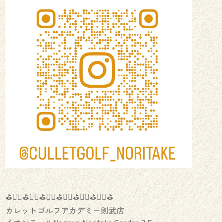
⛳️🏌️‍♂️⛳️🏌️‍♀️⛳️🏌️‍♂️⛳️🏌️‍♀️⛳️🏌️‍♂️⛳️🏌️‍♀️⛳️
カレットゴルフアカデミー則武店
イオンモールNagoya Noritake Garden３F