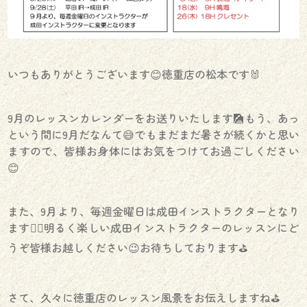
いつもありがとうございます😊徳重店の松本です🐰
9月のレッスンカレンダーをお送りいたします🎑もう、あっ
という間に9月だなんて😅でもまだまだ暑さが続くかと思い
ますので、皆様お身体にはお気をつけてお過ごしください
😊
また、9月より、毎週金曜日は成田インストラクターとなり
ます🏌️‍♂️明るく楽しい成田インストラクターのレッスンにど
うぞ皆様お越しください😉お待ちしております⛳️
さて、久々に徳重店のレッスン風景をお伝えしますね⛳️