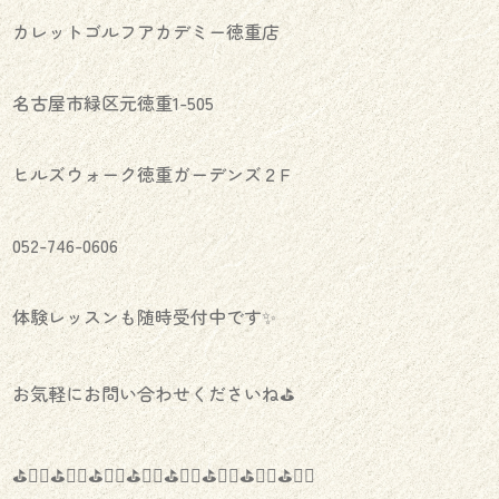
カレットゴルフアカデミー徳重店
名古屋市緑区元徳重1-505
ヒルズウォーク徳重ガーデンズ２F
052-746-0606
体験レッスンも随時受付中です✨
お気軽にお問い合わせくださいね⛳️
⛳️🏌️‍♂️⛳️🏌️‍♀️⛳️🏌️‍♂️⛳️🏌️‍♀️⛳️🏌️‍♂️⛳️🏌️‍♀️⛳️🏌️‍♂️⛳️🏌️‍♀️