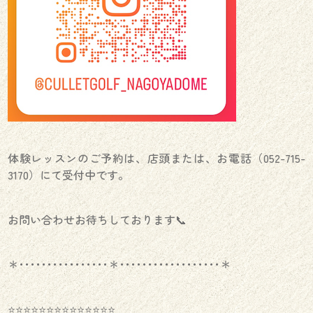
体験レッスンのご予約は、店頭または、お電話（052-715-
3170）にて受付中です。
お問い合わせお待ちしております📞
＊････････････････＊･･････････････････＊
⭐️⭐️⭐️⭐️⭐️⭐️⭐️⭐️⭐️⭐️⭐️⭐️⭐️⭐️