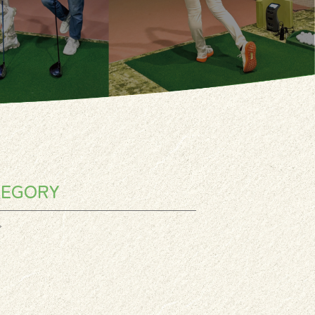
TEGORY
グ