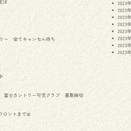
定は
2023
2023
2023
2023
2023
2023
トリー 全てキャンセル待ち
2023
2023
中
ンペ 富士カントリー可児クラブ 募集締切
ロントまで🎀