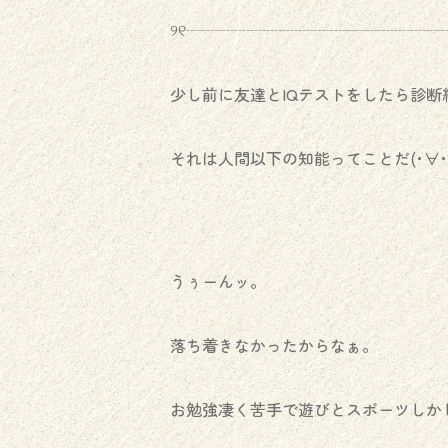
୨୧┈┈┈┈┈┈┈┈┈┈┈┈┈┈┈┈┈
少し前に友達とIQテストをしたら診
それは人間以下の知能ってことだ(･∀･
うぅーんッ。
落ち着きなかったからなぁ。
お勉強凄く苦手で遊びとスポーツしか