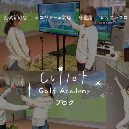
則武新町店
ナゴヤドーム前店
徳重店
レッスンプロ
ブログ