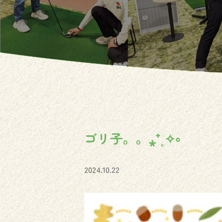
ゴリ子。。⁎⁺˳✧༚
2024.10.22