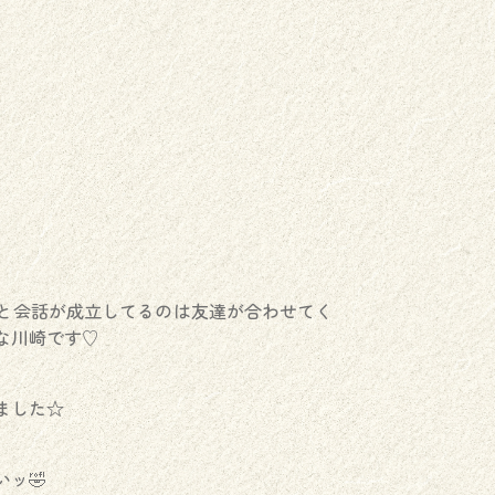
と会話が成立してるのは友達が合わせてく
な川崎です♡
ました☆
ッ🤣