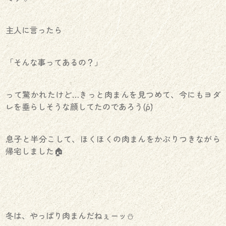
主人に言ったら
「そんな事ってあるの？」
って驚かれたけど…きっと肉まんを見つめて、今にもヨダ
レを垂らしそうな顔してたのであろう(´ρ`)
息子と半分こして、ほくほくの肉まんをかぶりつきながら
帰宅しました🏠
冬は、やっぱり肉まんだねぇーッ⛄️