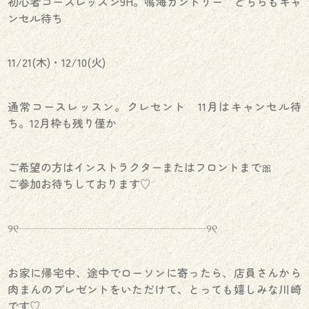
初心者コースレッスン9H。鳴海カントリー どちらもキャ
ンセル待ち
11/21(木)・12/10(火)
通常コースレッスン。クレセント 11月はキャンセル待
ち。12月枠も残り僅か
ご希望の方はインストラクターまたはフロントまで🎀
ご参加お待ちしております♡
୨୧┈┈┈┈┈┈┈┈┈┈┈┈┈┈┈┈┈୨୧
お家に帰宅中、途中でローソンに寄ったら、店員さんから
肉まんのプレゼントをいただけて、とっても嬉しみな川崎
です♡