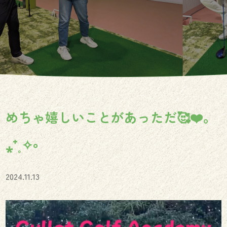
めちゃ嬉しいことがあっただ🥰❤️。
⁎⁺˳✧༚
2024.11.13