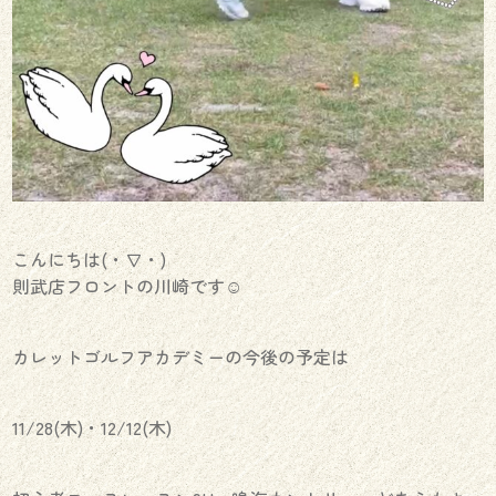
こんにちは(・∇・)
則武店フロントの川崎です☺︎
カレットゴルフアカデミーの今後の予定は
11/28(木)・12/12(木)