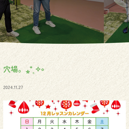
穴場。⁎⁺˳✧༚
2024.11.27