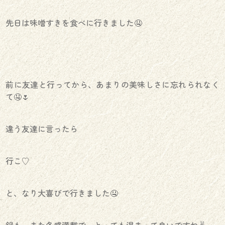
先日は味噌すきを食べに行きました🤤
前に友達と行ってから、あまりの美味しさに忘れられなく
て🤤🌷
違う友達に言ったら
行こ♡
と、なり大喜びで行きました🤤
鍋も、また冬感満載で、とっても温まって良いですね✌️