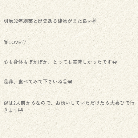
明治32年創業と歴史ある建物がまた良い✌️
畳LOVE♡
心も身体もぽかぽか、とっても美味しかったです🤤
是非、食べてみて下さいね🤤🕊
鍋は2人前からなので、お誘いしていただけたら大喜びで行
きます🤣