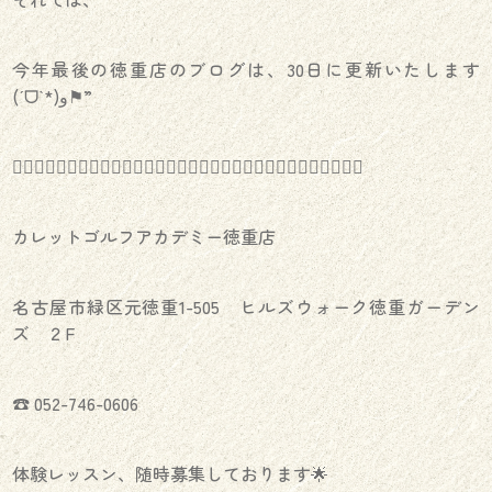
今年最後の徳重店のブログは、30日に更新いたします
(ˊᗜˋ*)و⚑”
️🏌️‍♀️⛳️🏌️‍♀️⛳️🏌️‍♀️⛳️🏌️‍♀️⛳️🏌️‍♀️⛳️🏌️‍♀️⛳️🏌️‍♀️⛳️🏌️‍♀️⛳️🏌️‍♀️⛳️🏌️‍♀️⛳️🏌️‍♀️
カレットゴルフアカデミー徳重店
名古屋市緑区元徳重1-505 ヒルズウォーク徳重ガーデン
ズ ２F
☎︎ 052-746-0606
体験レッスン、随時募集しております🌟