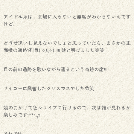
アイドル系は、会場に入らないと座席がわからないんです
けど、
どうせ遠いし見えないでしょと思っていたら、まさかの正
面横の通路1列目( ✧Д✧) !!!! 娘と叫びました笑笑
目の前の通路を歌いながら通るという奇跡の席!!!!
サイコーに興奮したクリスマスでした🎅笑
娘のおかげで色々ライブに行けるので、次は誰が見れるか
楽しみです•*¨*•.¸¸♬︎
それでは、