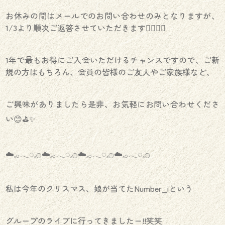
お休みの間はメールでのお問い合わせのみとなりますが、
1/3より順次ご返答させていただきます🙇🏻‍♀️✨️
1年で最もお得にご入会いただけるチャンスですので、ご新
規の方はもちろん、会員の皆様のご友人やご家族様など、
ご興味がありましたら是非、お気軽にお問い合わせくださ
い😊⛳️✨️
☁️𓈒𓂂𓂃◌𓈒𓐍☁️𓈒𓂂𓂃◌𓈒𓐍☁️𓈒𓂂𓂃◌𓈒𓐍☁️𓈒𓂂𓂃◌𓈒𓐍
私は今年のクリスマス、娘が当てたNumber_iという
グループのライブに行ってきましたー!!笑笑