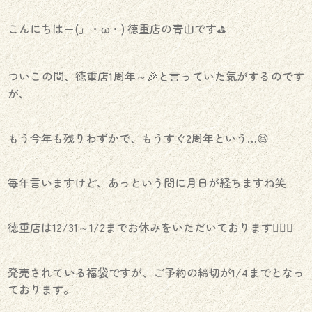
こんにちはー(」・ω・) 徳重店の青山です⛳️
ついこの間、徳重店1周年～🎉と言っていた気がするのです
が、
もう今年も残りわずかで、もうすぐ2周年という…😆
毎年言いますけど、あっという間に月日が経ちますね笑
徳重店は12/31～1/2までお休みをいただいております🙇🏻‍♀️
発売されている福袋ですが、ご予約の締切が1/4までとなっ
ております。