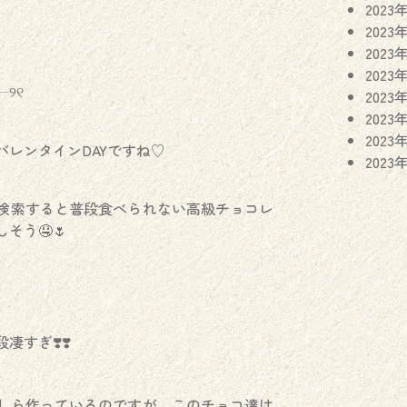
2023
2023
2023
2023
୨୧
2023
2023
2023
バレンタインDAYですね♡
2023
検索すると普段食べられない高級チョコレ
そう🤤🌷
すぎ❣️❣️
しら作っているのですが、このチョコ達は