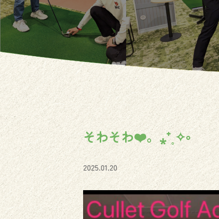
そわそわ❤️。⁎⁺˳✧༚
2025.01.20