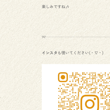
楽しみですね🎶
୨୧┈┈┈┈┈┈┈┈┈┈┈┈┈┈┈┈┈
インスタ
も覗いてください(・∇・)