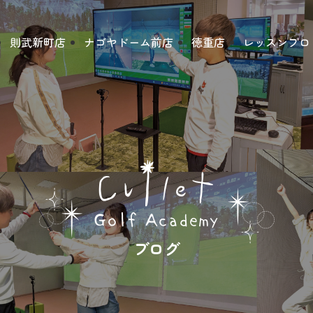
則武新町店
ナゴヤドーム前店
徳重店
レッスンプロ
ブログ