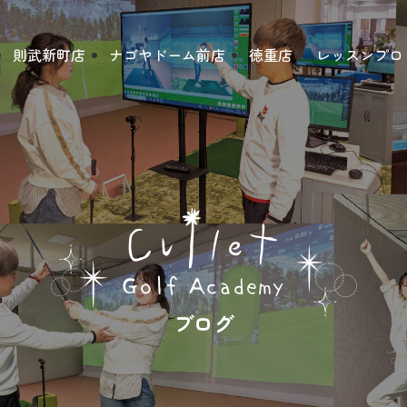
則武新町店
ナゴヤドーム前店
徳重店
レッスンプロ
ブログ