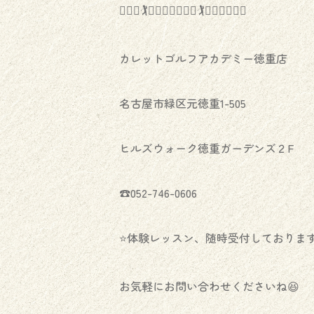
🏌️‍♀️⛳️🏌️⛳️🏌️‍♂️⛳️🏌️‍♀️⛳️🏌️⛳️🏌️‍♂️⛳️🏌️‍♀️
カレットゴルフアカデミー徳重店
名古屋市緑区元徳重1-505
ヒルズウォーク徳重ガーデンズ２F
☎️052-746-0606
⭐️体験レッスン、随時受付しております
お気軽にお問い合わせくださいね😆