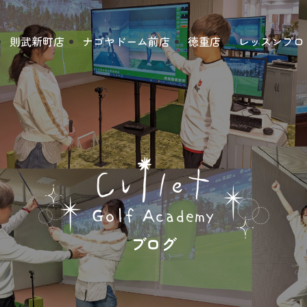
則武新町店
ナゴヤドーム前店
徳重店
レッスンプロ
ブログ