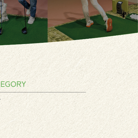
TEGORY
グ