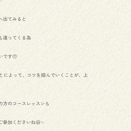
️
へ出てみると
も違ってくる為
です🥺
とによって、コツを掴んでいくことが、上
の方のコースレッスンも
参加くださいね😆✨️