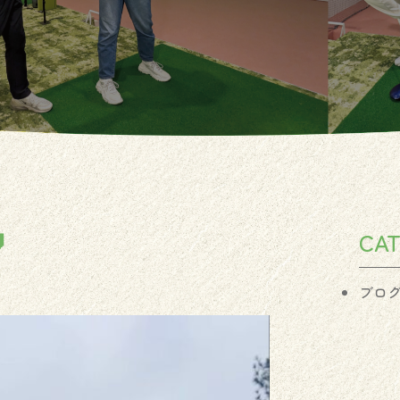

CA
ブロ