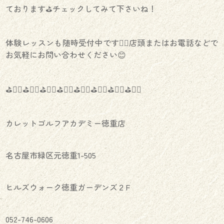
ております⛳️チェックしてみて下さいね！
体験レッスンも随時受付中です🏌️‍♂️店頭またはお電話などで
お気軽にお問い合わせください😊
⛳️🏌️‍♀️⛳️🏌️‍♂️⛳️🏌️‍♀️⛳️🏌️‍♂️⛳️🏌️‍♀️⛳️🏌️‍♂️⛳️🏌️‍♀️⛳️🏌️‍♂️
カレットゴルフアカデミー徳重店
名古屋市緑区元徳重1-505
ヒルズウォーク徳重ガーデンズ２F
052-746-0606