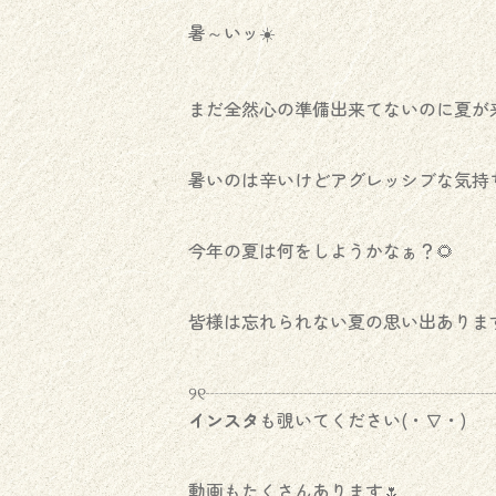
暑～いッ☀️
まだ全然心の準備出来てないのに夏が来
暑いのは辛いけどアグレッシブな気持
今年の夏は何をしようかなぁ？🌻
皆様は忘れられない夏の思い出ありま
୨୧┈┈┈┈┈┈┈┈┈┈┈┈┈┈┈┈┈
インスタ
も覗いてください(・∇・)
動画もたくさんあります🌷