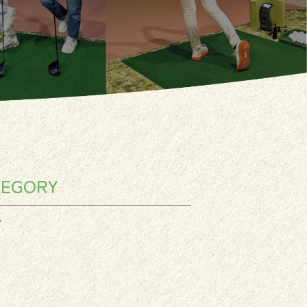
TEGORY
グ