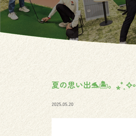
夏の思い出🐬🏝。⁎⁺˳✧༚
2025.05.20