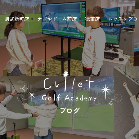
則武新町店
ナゴヤドーム前店
徳重店
レッスンプロ
ブログ