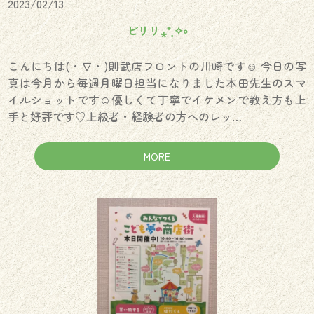
2023/02/13
ビリリ⁎⁺˳✧༚
こんにちは(・∇・)則武店フロントの川崎です☺︎ 今日の写
真は今月から毎週月曜日担当になりました本田先生のスマ
イルショットです☺️優しくて丁寧でイケメンで教え方も上
手と好評です♡上級者・経験者の方へのレッ…
MORE