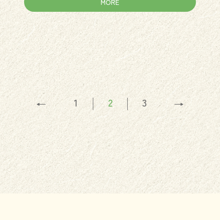
MORE
1
2
3
←
→