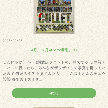
2023/02/08
4月・５月コンペ情報⁎⁺˳✧༚
こんにちは(・∇・)則武店フロントの川崎です☺︎ この前ス
ーパーに行ったら、みんながザワザワして写真を撮ってい
たので 何だろう？ と見てみたら………ネズミさん🐭チュウ
🐭🐭 野生のネズミさ…
MORE